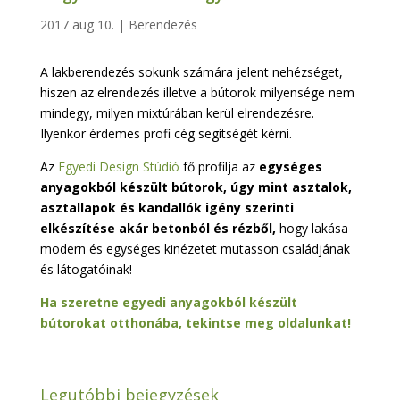
2017 aug 10.
|
Berendezés
A lakberendezés sokunk számára jelent nehézséget,
hiszen az elrendezés illetve a bútorok milyensége nem
mindegy, milyen mixtúrában kerül elrendezésre.
Ilyenkor érdemes profi cég segítségét kérni.
Az
Egyedi Design Stúdió
fő profilja az
egységes
anyagokból készült bútorok, úgy mint asztalok,
asztallapok és kandallók igény szerinti
elkészítése akár betonból és rézből,
hogy lakása
modern és egységes kinézetet mutasson családjának
és látogatóinak!
Ha szeretne egyedi anyagokból készült
bútorokat otthonába, tekintse meg oldalunkat!
Legutóbbi bejegyzések