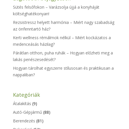
Sütés felsőfokon – Varázsolja újjá a konyháját
költséghatékonyan!
Rezsistressz helyett harmónia – Miért nagy szabadság
az önfenntartó ház?
Kerti wellness rémálmok nélkül – Miért kockázatos a
medenceásás házilag?
Párátlan otthon, puha ruhák – Hogyan előzheti meg a
lakás penészesedését?
Hogyan tárolhat egyszerre stílusosan és praktikusan a
nappaliban?
Kategóriák
Átalakítás
(9)
Autó-Gépjármű
(88)
Berendezés
(81)