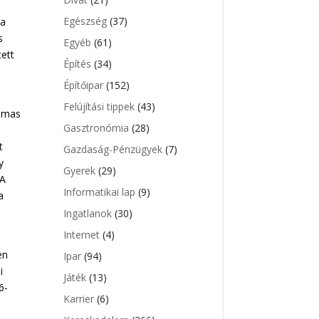
Egészség
(37)
ra
s
Egyéb
(61)
tett
Építés
(34)
Építőipar
(152)
Felújítási tippek
(43)
almas
Gasztronómia
(28)
t
Gazdaság-Pénzügyek
(7)
y
Gyerek
(29)
 A
Informatikai lap
(9)
a
Ingatlanok
(30)
Internet
(4)
en
Ipar
(94)
i
Játék
(13)
6-
Karrier
(6)