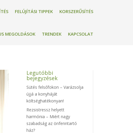
ÍTÉS
FELÚJÍTÁSI TIPPEK
KORSZERŰSÍTÉS
US MEGOLDÁSOK
TRENDEK
KAPCSOLAT
Legutóbbi
bejegyzések
Sütés felsőfokon – Varázsolja
újjá a konyháját
költséghatékonyan!
Rezsistressz helyett
harmónia – Miért nagy
szabadság az önfenntartó
ház?