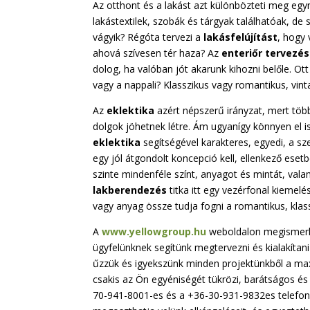
Az otthont és a lakást azt különbözteti meg eg
lakástextilek, szobák és tárgyak találhatóak, de 
vágyik? Régóta tervezi a
lakásfelújítást
, hogy 
ahová szívesen tér haza? Az
enteriőr tervezé
dolog, ha valóban jót akarunk kihozni belőle. Ott
vagy a nappali? Klasszikus vagy romantikus, vint
Az
eklektika
azért népszerű irányzat, mert több 
dolgok jöhetnek létre. Ám ugyanígy könnyen el is 
eklektika
segítségével karakteres, egyedi, a s
egy jól átgondolt koncepció kell, ellenkező ese
szinte mindenféle színt, anyagot és mintát, vala
lakberendezés
titka itt egy vezérfonal kiemelé
vagy anyag össze tudja fogni a romantikus, klas
A
www.yellowgroup.hu
weboldalon megismerhe
ügyfelünknek segítünk megtervezni és kialakítani
űzzük és igyekszünk minden projektünkből a max
csakis az Ön egyéniségét tükrözi, barátságos és
70-941-8001-es és a +36-30-931-9832es telefo