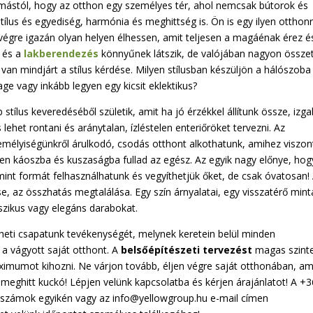
ymástól, hogy az otthon egy személyes tér, ahol nemcsak bútorok és
stílus és egyediség, harmónia és meghittség is. Ön is egy ilyen otthon
végre igazán olyan helyen élhessen, amit teljesen a magáénak érez é
s
és a
lakberendezés
könnyűnek látszik, de valójában nagyon össze
 van mindjárt a stílus kérdése. Milyen stílusban készüljön a hálószoba
age vagy inkább legyen egy kicsit eklektikus?
stílus keveredéséből születik, amit ha jó érzékkel állítunk össze, izg
lehet rontani és aránytalan, ízléstelen enteriőröket tervezni. Az
zemélyiségünkről árulkodó, csodás otthont alkothatunk, amihez viszon
tben káoszba és kuszaságba fullad az egész. Az egyik nagy előnye, hog
mint formát felhasználhatunk és vegyíthetjük őket, de csak óvatosan!
se, az összhatás megtalálása. Egy szín árnyalatai, egy visszatérő mint
szikus vagy elegáns darabokat.
ti csapatunk tevékenységét, melynek keretein belül minden
 a vágyott saját otthont. A
belsőépítészeti tervezést
magas szint
imumot kihozni. Ne várjon tovább, éljen végre saját otthonában, am
 meghitt kuckó! Lépjen velünk kapcsolatba és kérjen árajánlatot! A +3
nszámok egyikén vagy az info@yellowgroup.hu e-mail címen