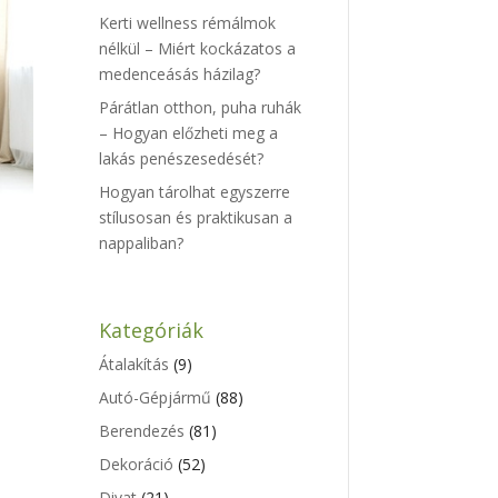
Kerti wellness rémálmok
nélkül – Miért kockázatos a
medenceásás házilag?
Párátlan otthon, puha ruhák
– Hogyan előzheti meg a
lakás penészesedését?
Hogyan tárolhat egyszerre
stílusosan és praktikusan a
nappaliban?
Kategóriák
Átalakítás
(9)
Autó-Gépjármű
(88)
Berendezés
(81)
Dekoráció
(52)
Divat
(21)