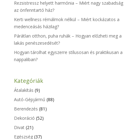
Rezsistressz helyett harmónia – Miért nagy szabadság
az önfenntartó ház?
Kerti wellness rémálmok nélkül – Miért kockázatos a
medenceásás házilag?
Párátlan otthon, puha ruhák – Hogyan előzheti meg a
lakás penészesedését?
Hogyan tárolhat egyszerre stílusosan és praktikusan a
nappaliban?
Kategóriák
Átalakítás
(9)
Autó-Gépjármű
(88)
Berendezés
(81)
Dekoráció
(52)
Divat
(21)
Egészség
(37)