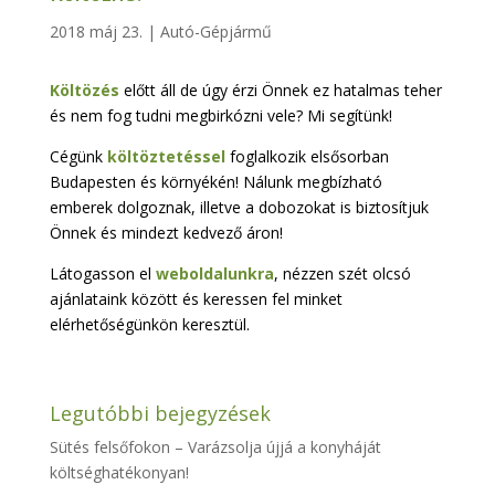
2018 máj 23.
|
Autó-Gépjármű
Költözés
előtt áll de úgy érzi Önnek ez hatalmas teher
és nem fog tudni megbirkózni vele? Mi segítünk!
Cégünk
költöztetéssel
foglalkozik elsősorban
Budapesten és környékén! Nálunk megbízható
emberek dolgoznak, illetve a dobozokat is biztosítjuk
Önnek és mindezt kedvező áron!
Látogasson el
weboldalunkra
, nézzen szét olcsó
ajánlataink között és keressen fel minket
elérhetőségünkön keresztül.
Legutóbbi bejegyzések
Sütés felsőfokon – Varázsolja újjá a konyháját
költséghatékonyan!