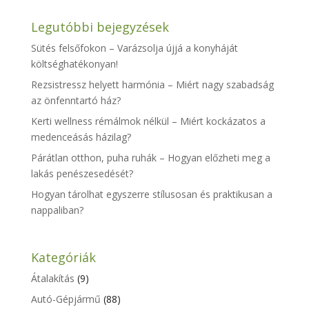
Legutóbbi bejegyzések
Sütés felsőfokon – Varázsolja újjá a konyháját
költséghatékonyan!
Rezsistressz helyett harmónia – Miért nagy szabadság
az önfenntartó ház?
Kerti wellness rémálmok nélkül – Miért kockázatos a
medenceásás házilag?
Párátlan otthon, puha ruhák – Hogyan előzheti meg a
lakás penészesedését?
Hogyan tárolhat egyszerre stílusosan és praktikusan a
nappaliban?
Kategóriák
Átalakítás
(9)
Autó-Gépjármű
(88)