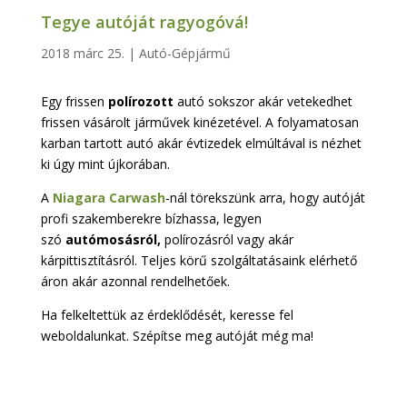
Tegye autóját ragyogóvá!
2018 márc 25.
|
Autó-Gépjármű
Egy frissen
polírozott
autó sokszor akár vetekedhet
frissen vásárolt járművek kinézetével. A folyamatosan
karban tartott autó akár évtizedek elmúltával is nézhet
ki úgy mint újkorában.
A
Niagara Carwash
-nál törekszünk arra, hogy autóját
profi szakemberekre bízhassa, legyen
szó
autómosásról,
polírozásról vagy akár
kárpittisztításról. Teljes körű szolgáltatásaink elérhető
áron akár azonnal rendelhetőek.
Ha felkeltettük az érdeklődését, keresse fel
weboldalunkat. Szépítse meg autóját még ma!