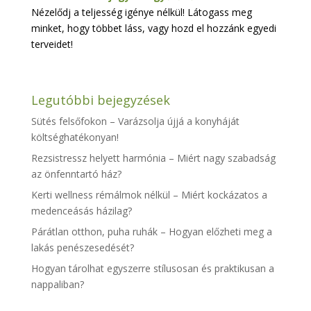
Nézelődj a teljesség igénye nélkül! Látogass meg
minket, hogy többet láss, vagy hozd el hozzánk egyedi
terveidet!
Legutóbbi bejegyzések
Sütés felsőfokon – Varázsolja újjá a konyháját
költséghatékonyan!
Rezsistressz helyett harmónia – Miért nagy szabadság
az önfenntartó ház?
Kerti wellness rémálmok nélkül – Miért kockázatos a
medenceásás házilag?
Párátlan otthon, puha ruhák – Hogyan előzheti meg a
lakás penészesedését?
Hogyan tárolhat egyszerre stílusosan és praktikusan a
nappaliban?