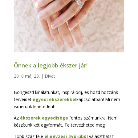
Önnek a legjobb ékszer jár!
2018 máj 23.
|
Divat
Böngészd kínálatunkat, inspirálódj, és hozd hozzánk
terveidet
egyedi ékszerekkel
kapcsolatban! Mi nem
ismerünk lehetetlent!
Az
ékszerek egyedisége
fontos számunkra! Nem
készítünk két egyformát, Te tervezheted meg!
Több száz féle
eljegyzési gyűrűből
választhatsz!