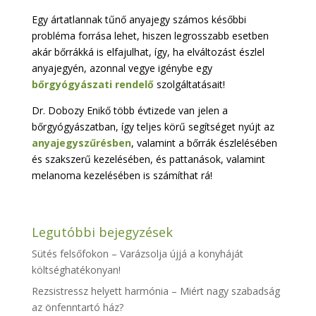
Egy ártatlannak tűnő anyajegy számos későbbi
probléma forrása lehet, hiszen legrosszabb esetben
akár bőrrákká is elfajulhat, így, ha elváltozást észlel
anyajegyén, azonnal vegye igénybe egy
bőrgyógyászati rendelő
szolgáltatásait!
Dr. Dobozy Enikő több évtizede van jelen a
bőrgyógyászatban, így teljes körű segítséget nyújt az
anyajegyszűrésben
, valamint a bőrrák észlelésében
és szakszerű kezelésében, és pattanások, valamint
melanoma kezelésében is számíthat rá!
Legutóbbi bejegyzések
Sütés felsőfokon – Varázsolja újjá a konyháját
költséghatékonyan!
Rezsistressz helyett harmónia – Miért nagy szabadság
az önfenntartó ház?