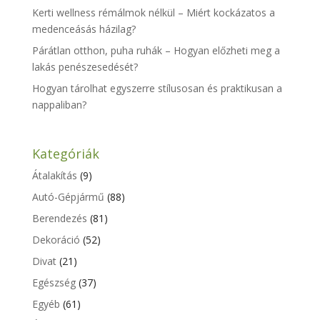
Kerti wellness rémálmok nélkül – Miért kockázatos a
medenceásás házilag?
Párátlan otthon, puha ruhák – Hogyan előzheti meg a
lakás penészesedését?
Hogyan tárolhat egyszerre stílusosan és praktikusan a
nappaliban?
Kategóriák
Átalakítás
(9)
Autó-Gépjármű
(88)
Berendezés
(81)
Dekoráció
(52)
Divat
(21)
Egészség
(37)
Egyéb
(61)