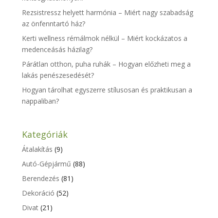
Rezsistressz helyett harmónia – Miért nagy szabadság
az önfenntartó ház?
Kerti wellness rémálmok nélkül – Miért kockázatos a
medenceásás házilag?
Párátlan otthon, puha ruhák – Hogyan előzheti meg a
lakás penészesedését?
Hogyan tárolhat egyszerre stílusosan és praktikusan a
nappaliban?
Kategóriák
Átalakítás
(9)
Autó-Gépjármű
(88)
Berendezés
(81)
Dekoráció
(52)
Divat
(21)