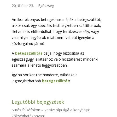
2018 febr 23.
|
Egészség
Amikor bizonyos betegek használják a betegszállítót,
akkor csak egy speciális testhelyzetben szállíthatóak,
illetve az is előfordulhat, hogy fertőzésveszély, vagy
valamilyen egyéb ok miatt nem vehető igénybe a
közforgalmú jármű.
A
betegszállítás
célja, hogy biztosítsa az
egészségügyi ellátáshoz való hozzáférést mindenki
számára a lehető leggyorsabban.
Így ha sor kerülne minderre, válassza a
legmegbízhatóbb
betegszállítót
!
Legutóbbi bejegyzések
Sütés felsőfokon – Varázsolja újjá a konyháját
költséghatékonyan!