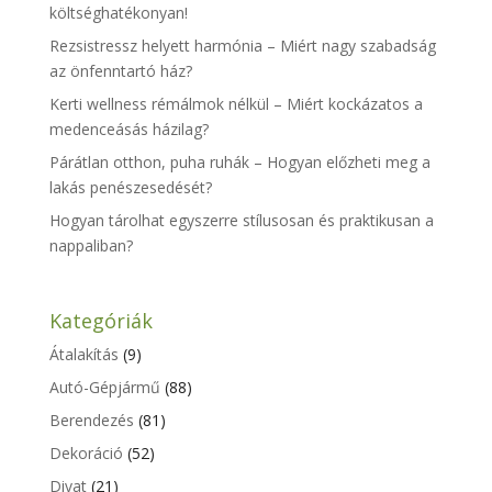
költséghatékonyan!
Rezsistressz helyett harmónia – Miért nagy szabadság
az önfenntartó ház?
Kerti wellness rémálmok nélkül – Miért kockázatos a
medenceásás házilag?
Párátlan otthon, puha ruhák – Hogyan előzheti meg a
lakás penészesedését?
Hogyan tárolhat egyszerre stílusosan és praktikusan a
nappaliban?
Kategóriák
Átalakítás
(9)
Autó-Gépjármű
(88)
Berendezés
(81)
Dekoráció
(52)
Divat
(21)