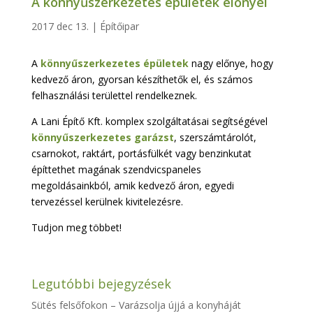
A könnyűszerkezetes épületek előnyei
2017 dec 13.
|
Építőipar
A
könnyűszerkezetes épületek
nagy előnye, hogy
kedvező áron, gyorsan készíthetők el, és számos
felhasználási területtel rendelkeznek.
A Lani Építő Kft. komplex szolgáltatásai segítségével
könnyűszerkezetes garázst
, szerszámtárolót,
csarnokot, raktárt, portásfülkét vagy benzinkutat
építtethet magának szendvicspaneles
megoldásainkból, amik kedvező áron, egyedi
tervezéssel kerülnek kivitelezésre.
Tudjon meg többet!
Legutóbbi bejegyzések
Sütés felsőfokon – Varázsolja újjá a konyháját