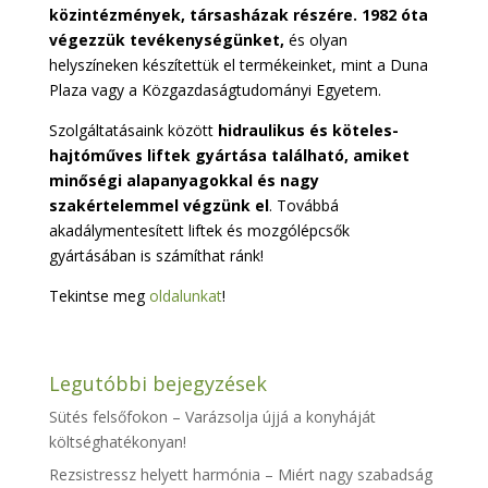
közintézmények, társasházak részére. 1982 óta
végezzük tevékenységünket,
és olyan
helyszíneken készítettük el termékeinket, mint a Duna
Plaza vagy a Közgazdaságtudományi Egyetem.
Szolgáltatásaink között
hidraulikus és köteles-
hajtóműves liftek gyártása található, amiket
minőségi alapanyagokkal és nagy
szakértelemmel végzünk el
. Továbbá
akadálymentesített liftek és mozgólépcsők
gyártásában is számíthat ránk!
Tekintse meg
oldalunkat
!
Legutóbbi bejegyzések
Sütés felsőfokon – Varázsolja újjá a konyháját
költséghatékonyan!
Rezsistressz helyett harmónia – Miért nagy szabadság