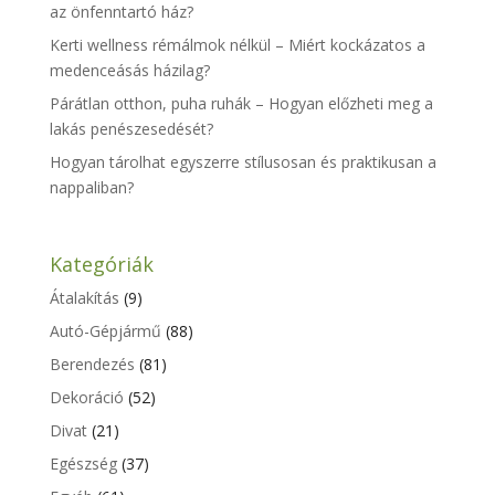
az önfenntartó ház?
Kerti wellness rémálmok nélkül – Miért kockázatos a
medenceásás házilag?
Párátlan otthon, puha ruhák – Hogyan előzheti meg a
lakás penészesedését?
Hogyan tárolhat egyszerre stílusosan és praktikusan a
nappaliban?
Kategóriák
Átalakítás
(9)
Autó-Gépjármű
(88)
Berendezés
(81)
Dekoráció
(52)
Divat
(21)
Egészség
(37)