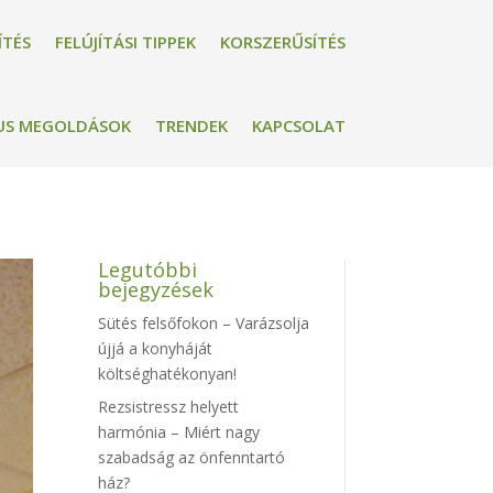
ÍTÉS
FELÚJÍTÁSI TIPPEK
KORSZERŰSÍTÉS
US MEGOLDÁSOK
TRENDEK
KAPCSOLAT
Legutóbbi
bejegyzések
Sütés felsőfokon – Varázsolja
újjá a konyháját
költséghatékonyan!
Rezsistressz helyett
harmónia – Miért nagy
szabadság az önfenntartó
ház?