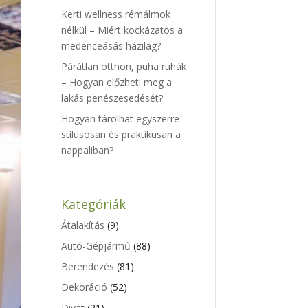
Kerti wellness rémálmok
nélkül – Miért kockázatos a
medenceásás házilag?
Párátlan otthon, puha ruhák
– Hogyan előzheti meg a
lakás penészesedését?
Hogyan tárolhat egyszerre
stílusosan és praktikusan a
nappaliban?
Kategóriák
Átalakítás
(9)
Autó-Gépjármű
(88)
Berendezés
(81)
Dekoráció
(52)
Divat
(21)