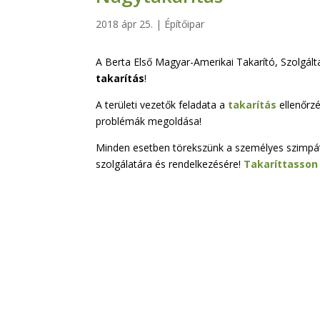
2018 ápr 25.
|
Építőipar
A Berta Első Magyar-Amerikai Takarító, Szolgáltat
takarítás
!
A területi vezetők feladata a
takarítás
ellenőrz
problémák megoldása!
Minden esetben törekszünk a személyes szimpát
szolgálatára és rendelkezésére!
Takaríttasson