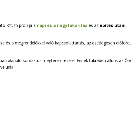
ó Kft. fő profilja a
napi és a nagytakarítás
és az
építés utáni
ése és a megrendelőkkel való kapcsolattartás, az esetlegesen előford
ián alapuló kontaktus megteremtésére! Ennek tükrében állunk az Ön
velünk!