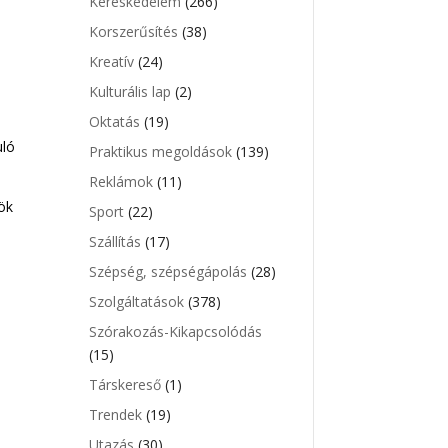
Kereskedelem
(266)
Korszerűsítés
(38)
Kreatív
(24)
Kulturális lap
(2)
Oktatás
(19)
uló
Praktikus megoldások
(139)
Reklámok
(11)
ök
Sport
(22)
Szállítás
(17)
Szépség, szépségápolás
(28)
Szolgáltatások
(378)
Szórakozás-Kikapcsolódás
(15)
Társkereső
(1)
Trendek
(19)
Utazás
(30)