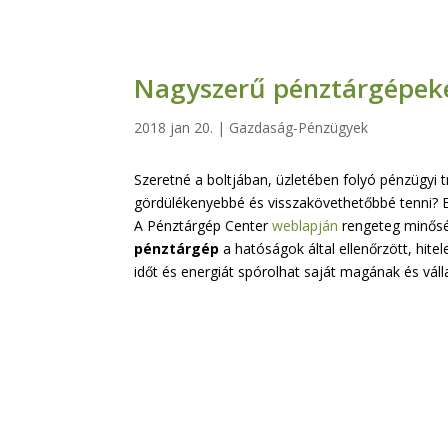
Nagyszerű pénztárgépeke
2018 jan 20.
|
Gazdaság-Pénzügyek
Szeretné a boltjában, üzletében folyó pénzügyi t
gördülékenyebbé és visszakövethetőbbé tenni?
A Pénztárgép Center
weblapján
rengeteg minős
pénztárgép
a hatóságok által ellenőrzött, hite
időt és energiát spórolhat saját magának és váll