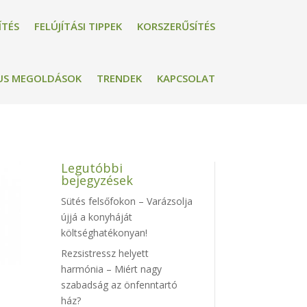
ÍTÉS
FELÚJÍTÁSI TIPPEK
KORSZERŰSÍTÉS
US MEGOLDÁSOK
TRENDEK
KAPCSOLAT
Legutóbbi
bejegyzések
Sütés felsőfokon – Varázsolja
újjá a konyháját
költséghatékonyan!
Rezsistressz helyett
harmónia – Miért nagy
szabadság az önfenntartó
ház?