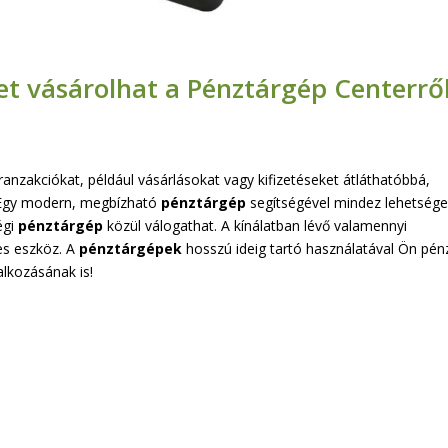
t vásárolhat a Pénztárgép Centerrő
ranzakciókat, például vásárlásokat vagy kifizetéseket átláthatóbbá,
 Egy modern, megbízható
pénztárgép
segítségével mindez lehetsége
égi
pénztárgép
közül válogathat. A kínálatban lévő valamennyi
les eszköz. A
pénztárgépek
hosszú ideig tartó használatával Ön pén
alkozásának is!