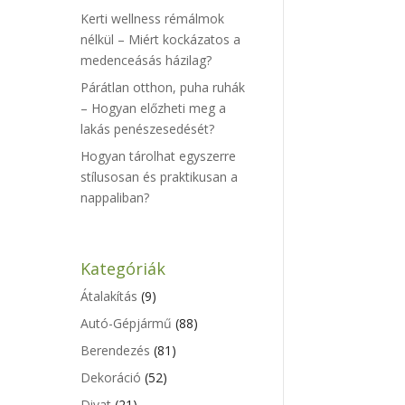
Kerti wellness rémálmok
nélkül – Miért kockázatos a
medenceásás házilag?
Párátlan otthon, puha ruhák
– Hogyan előzheti meg a
lakás penészesedését?
Hogyan tárolhat egyszerre
stílusosan és praktikusan a
nappaliban?
Kategóriák
Átalakítás
(9)
Autó-Gépjármű
(88)
Berendezés
(81)
Dekoráció
(52)
Divat
(21)