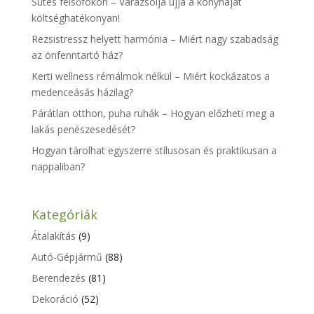
Sütés felsőfokon – Varázsolja újjá a konyháját
költséghatékonyan!
Rezsistressz helyett harmónia – Miért nagy szabadság
az önfenntartó ház?
Kerti wellness rémálmok nélkül – Miért kockázatos a
medenceásás házilag?
Párátlan otthon, puha ruhák – Hogyan előzheti meg a
lakás penészesedését?
Hogyan tárolhat egyszerre stílusosan és praktikusan a
nappaliban?
Kategóriák
Átalakítás
(9)
Autó-Gépjármű
(88)
Berendezés
(81)
Dekoráció
(52)