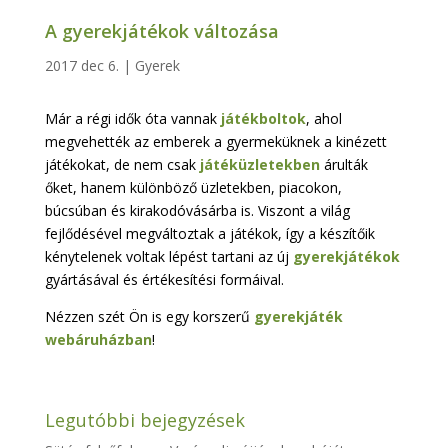
A gyerekjátékok változása
2017 dec 6.
|
Gyerek
Már a régi idők óta vannak
játékboltok
, ahol
megvehették az emberek a gyermeküknek a kinézett
játékokat, de nem csak
játéküzletekben
árulták
őket, hanem különböző üzletekben, piacokon,
búcsúban és kirakodóvásárba is. Viszont a világ
fejlődésével megváltoztak a játékok, így a készítőik
kénytelenek voltak lépést tartani az új
gyerekjátékok
gyártásával és értékesítési formáival.
Nézzen szét Ön is egy korszerű
gyerekjáték
webáruházban
!
Legutóbbi bejegyzések