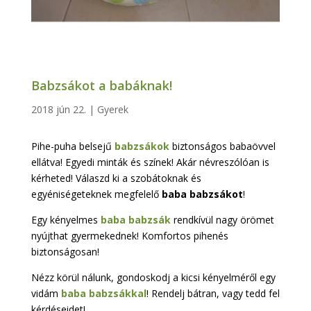
Babzsákot a babáknak!
2018 jún 22.
|
Gyerek
Pihe-puha belsejű
babzsákok
biztonságos babaövvel
ellátva! Egyedi minták és színek! Akár névreszólóan is
kérheted! Válaszd ki a szobátoknak és
egyéniségeteknek megfelelő
baba babzsákot
!
Egy kényelmes
baba babzsák
rendkívül nagy örömet
nyújthat gyermekednek! Komfortos pihenés
biztonságosan!
Nézz körül nálunk, gondoskodj a kicsi kényelméről egy
vidám
baba babzsákkal
! Rendelj bátran, vagy tedd fel
kérdéseidet!