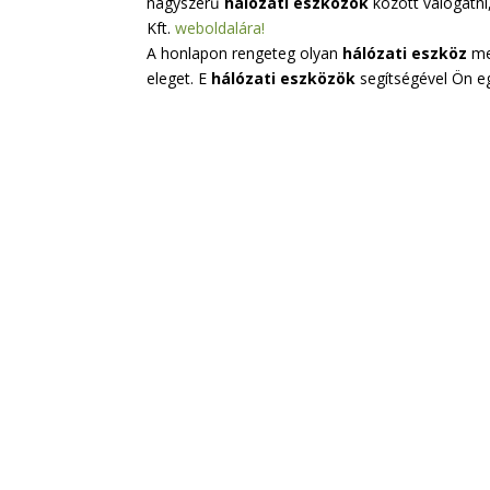
nagyszerű
hálózati eszközök
között válogatni
Kft.
weboldalára!
A honlapon rengeteg olyan
hálózati eszköz
me
eleget. E
hálózati eszközök
segítségével Ön eg