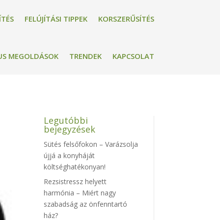
ÍTÉS
FELÚJÍTÁSI TIPPEK
KORSZERŰSÍTÉS
US MEGOLDÁSOK
TRENDEK
KAPCSOLAT
Legutóbbi
bejegyzések
Sütés felsőfokon – Varázsolja
újjá a konyháját
költséghatékonyan!
Rezsistressz helyett
harmónia – Miért nagy
szabadság az önfenntartó
ház?