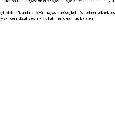
, akkor bátran látogasson el az Agenda-Age Kereskedelmi és Szolgál
gtekinthető, ami rendkívül magas minőségbeli követelményeknek te
y valóban időtálló és megbízható hálózatot tud kiépíteni.