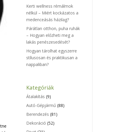
Kerti wellness rémálmok
nélkül – Miért kockázatos a
medenceásás házilag?
Párátlan otthon, puha ruhák
– Hogyan előzheti meg a
lakás penészesedését?
Hogyan tárolhat egyszerre
stílusosan és praktikusan a
nappaliban?
Kategóriák
Átalakítás
(9)
Autó-Gépjármű
(88)
Berendezés
(81)
Dekoráció
(52)
etne
Divat
(21)