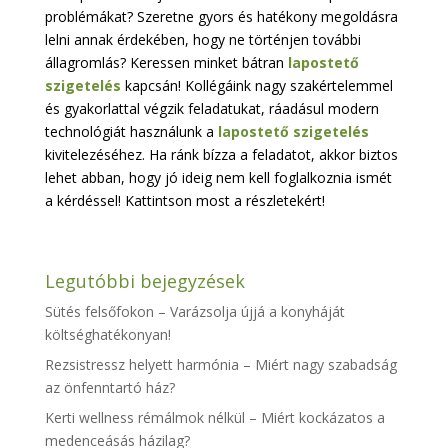
problémákat? Szeretne gyors és hatékony megoldásra
lelni annak érdekében, hogy ne történjen további
állagromlás? Keressen minket bátran
lapostető
szigetelés
kapcsán! Kollégáink nagy szakértelemmel
és gyakorlattal végzik feladatukat, ráadásul modern
technológiát használunk a
lapostető szigetelés
kivitelezéséhez. Ha ránk bízza a feladatot, akkor biztos
lehet abban, hogy jó ideig nem kell foglalkoznia ismét
a kérdéssel! Kattintson most a részletekért!
Legutóbbi bejegyzések
Sütés felsőfokon – Varázsolja újjá a konyháját
költséghatékonyan!
Rezsistressz helyett harmónia – Miért nagy szabadság
az önfenntartó ház?
Kerti wellness rémálmok nélkül – Miért kockázatos a
medenceásás házilag?