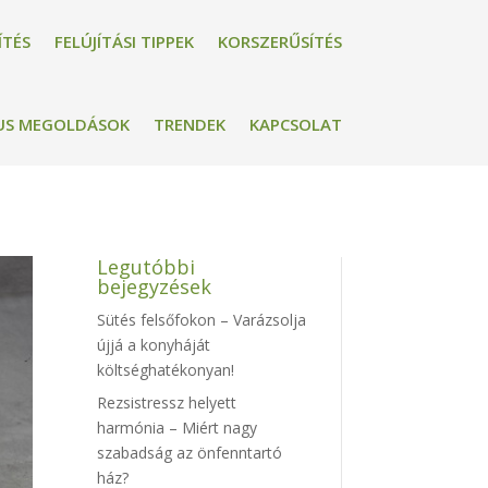
ÍTÉS
FELÚJÍTÁSI TIPPEK
KORSZERŰSÍTÉS
US MEGOLDÁSOK
TRENDEK
KAPCSOLAT
Legutóbbi
bejegyzések
Sütés felsőfokon – Varázsolja
újjá a konyháját
költséghatékonyan!
Rezsistressz helyett
harmónia – Miért nagy
szabadság az önfenntartó
ház?