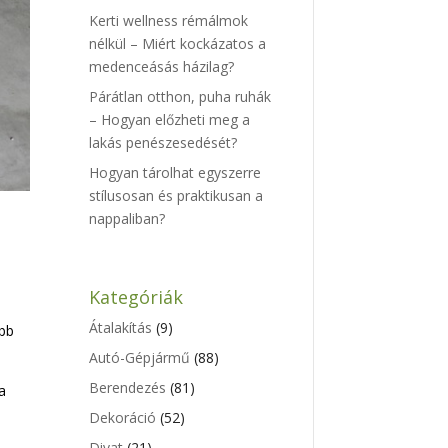
Kerti wellness rémálmok
nélkül – Miért kockázatos a
medenceásás házilag?
Párátlan otthon, puha ruhák
– Hogyan előzheti meg a
lakás penészesedését?
Hogyan tárolhat egyszerre
stílusosan és praktikusan a
nappaliban?
Kategóriák
Átalakítás
(9)
obb
Autó-Gépjármű
(88)
Berendezés
(81)
 a
Dekoráció
(52)
Divat
(21)