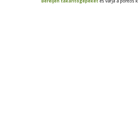
Béreljen takarítógépeket
és várja a pontos ki