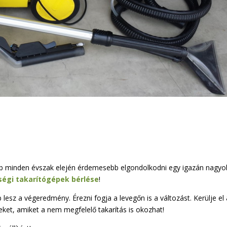
ább minden évszak elején érdemesebb elgondolkodni egy igazán nagy
égi takarítógépek bérlése
!
 lesz a végeredmény. Érezni fogja a levegőn is a változást. Kerülje el
et, amiket a nem megfelelő takarítás is okozhat!