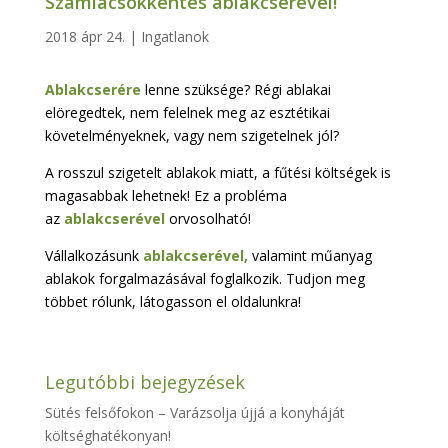
Számlacsökkentés ablakcserével!
2018 ápr 24.
|
Ingatlanok
A
blakcserére
lenne szüksége? Régi ablakai
elöregedtek, nem felelnek meg az esztétikai
követelményeknek, vagy nem szigetelnek jól?
A rosszul szigetelt ablakok miatt, a fűtési költségek is
magasabbak lehetnek! Ez a probléma
az
ablakcserével
orvosolható!
Vállalkozásunk
ablakcserével,
valamint műanyag
ablakok forgalmazásával foglalkozik. Tudjon meg
többet rólunk, látogasson el oldalunkra!
Legutóbbi bejegyzések
Sütés felsőfokon – Varázsolja újjá a konyháját
költséghatékonyan!