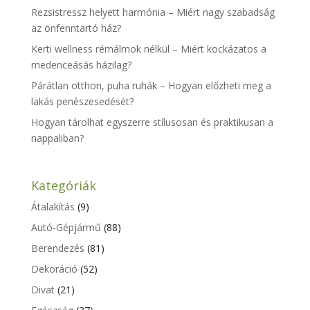
Rezsistressz helyett harmónia – Miért nagy szabadság
az önfenntartó ház?
Kerti wellness rémálmok nélkül – Miért kockázatos a
medenceásás házilag?
Párátlan otthon, puha ruhák – Hogyan előzheti meg a
lakás penészesedését?
Hogyan tárolhat egyszerre stílusosan és praktikusan a
nappaliban?
Kategóriák
Átalakítás
(9)
Autó-Gépjármű
(88)
Berendezés
(81)
Dekoráció
(52)
Divat
(21)