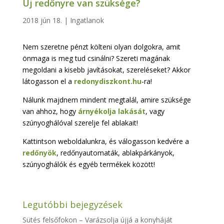
Új redőnyre van szüksége?
2018 jún 18.
|
Ingatlanok
Nem szeretne pénzt költeni olyan dolgokra, amit
önmaga is meg tud csinálni? Szereti magának
megoldani a kisebb javításokat, szereléseket? Akkor
látogasson el a
redonydiszkont.hu
-ra!
Nálunk majdnem mindent megtalál, amire szüksége
van ahhoz, hogy
árnyékolja lakását
, vagy
szúnyoghálóval szerelje fel ablakait!
Kattintson weboldalunkra, és válogasson kedvére a
redőnyök
, redőnyautomaták, ablakpárkányok,
szúnyoghálók és egyéb termékek között!
Legutóbbi bejegyzések
Sütés felsőfokon – Varázsolja újjá a konyháját