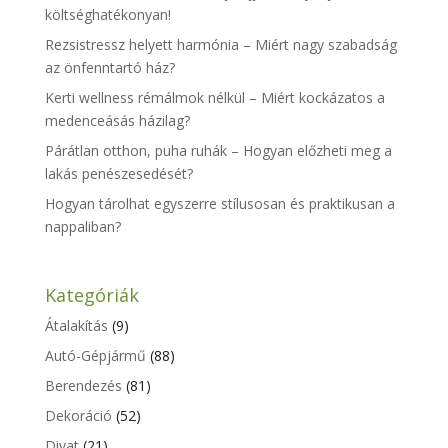
költséghatékonyan!
Rezsistressz helyett harmónia – Miért nagy szabadság
az önfenntartó ház?
Kerti wellness rémálmok nélkül – Miért kockázatos a
medenceásás házilag?
Párátlan otthon, puha ruhák – Hogyan előzheti meg a
lakás penészesedését?
Hogyan tárolhat egyszerre stílusosan és praktikusan a
nappaliban?
Kategóriák
Átalakítás
(9)
Autó-Gépjármű
(88)
Berendezés
(81)
Dekoráció
(52)
Divat
(21)