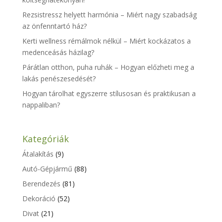
Rezsistressz helyett harmónia – Miért nagy szabadság
az önfenntartó ház?
Kerti wellness rémálmok nélkül – Miért kockázatos a
medenceásás házilag?
Párátlan otthon, puha ruhák – Hogyan előzheti meg a
lakás penészesedését?
Hogyan tárolhat egyszerre stílusosan és praktikusan a
nappaliban?
Kategóriák
Átalakítás
(9)
Autó-Gépjármű
(88)
Berendezés
(81)
Dekoráció
(52)
Divat
(21)