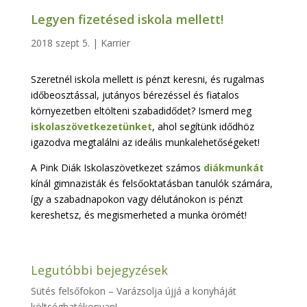
Legyen fizetésed iskola mellett!
2018 szept 5.
|
Karrier
Szeretnél iskola mellett is pénzt keresni, és rugalmas
időbeosztással, jutányos bérezéssel és fiatalos
környezetben eltölteni szabadidődet? Ismerd meg
iskolaszövetkezetünket
, ahol segítünk idődhöz
igazodva megtalálni az ideális munkalehetőségeket!
A Pink Diák Iskolaszövetkezet számos
diákmunkát
kínál gimnazisták és felsőoktatásban tanulók számára,
így a szabadnapokon vagy délutánokon is pénzt
kereshetsz, és megismerheted a munka örömét!
Legutóbbi bejegyzések
Sütés felsőfokon – Varázsolja újjá a konyháját
költséghatékonyan!