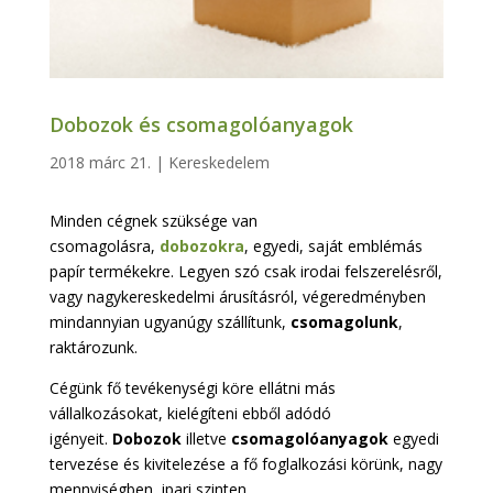
Dobozok és csomagolóanyagok
2018 márc 21.
|
Kereskedelem
Minden cégnek szüksége van
csomagolásra,
dobozokra
, egyedi, saját emblémás
papír termékekre. Legyen szó csak irodai felszerelésről,
vagy nagykereskedelmi árusításról, végeredményben
mindannyian ugyanúgy szállítunk,
csomagolunk
,
raktározunk.
Cégünk fő tevékenységi köre ellátni más
vállalkozásokat, kielégíteni ebből adódó
igényeit.
Dobozok
illetve
csomagolóanyagok
egyedi
tervezése és kivitelezése a fő foglalkozási körünk, nagy
mennyiségben, ipari szinten.