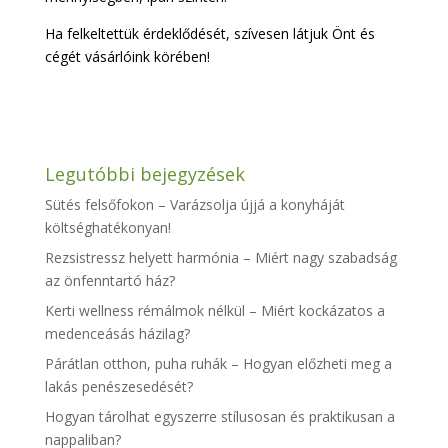
Ha felkeltettük érdeklődését, szívesen látjuk Önt és
cégét vásárlóink körében!
Legutóbbi bejegyzések
Sütés felsőfokon – Varázsolja újjá a konyháját
költséghatékonyan!
Rezsistressz helyett harmónia – Miért nagy szabadság
az önfenntartó ház?
Kerti wellness rémálmok nélkül – Miért kockázatos a
medenceásás házilag?
Párátlan otthon, puha ruhák – Hogyan előzheti meg a
lakás penészesedését?
Hogyan tárolhat egyszerre stílusosan és praktikusan a
nappaliban?