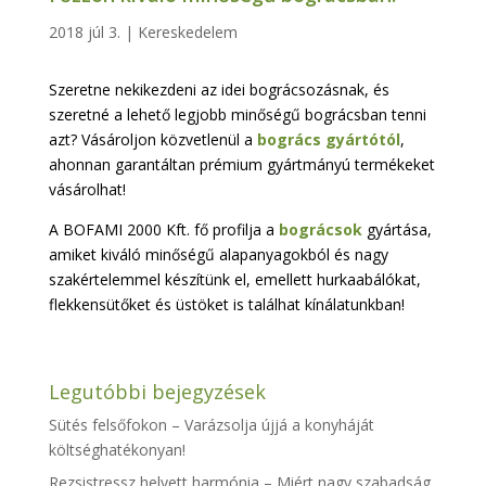
2018 júl 3.
|
Kereskedelem
Szeretne nekikezdeni az idei bográcsozásnak, és
szeretné a lehető legjobb minőségű bográcsban tenni
azt? Vásároljon közvetlenül a
bogrács gyártótól
,
ahonnan garantáltan prémium gyártmányú termékeket
vásárolhat!
A BOFAMI 2000 Kft. fő profilja a
bográcsok
gyártása,
amiket kiváló minőségű alapanyagokból és nagy
szakértelemmel készítünk el, emellett hurkaabálókat,
flekkensütőket és üstöket is találhat kínálatunkban!
Legutóbbi bejegyzések
Sütés felsőfokon – Varázsolja újjá a konyháját
költséghatékonyan!
Rezsistressz helyett harmónia – Miért nagy szabadság