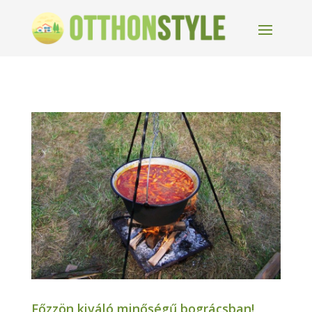
Főzzön kiváló minőségű bográcsban!