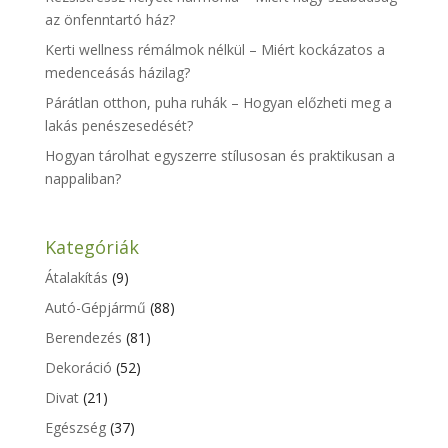
az önfenntartó ház?
Kerti wellness rémálmok nélkül – Miért kockázatos a
medenceásás házilag?
Párátlan otthon, puha ruhák – Hogyan előzheti meg a
lakás penészesedését?
Hogyan tárolhat egyszerre stílusosan és praktikusan a
nappaliban?
Kategóriák
Átalakítás
(9)
Autó-Gépjármű
(88)
Berendezés
(81)
Dekoráció
(52)
Divat
(21)
Egészség
(37)