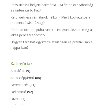
Rezsistressz helyett harmónia – Miért nagy szabadság
az önfenntartó ház?
Kerti wellness rémálmok nélkül – Miért kockázatos a
medenceásás házilag?
Párátlan otthon, puha ruhák – Hogyan előzheti meg a
lakás penészesedését?
Hogyan tárolhat egyszerre stílusosan és praktikusan a
nappaliban?
Kategóriák
Átalakítás
(9)
Autó-Gépjármű
(88)
Berendezés
(81)
Dekoráció
(52)
Divat
(21)