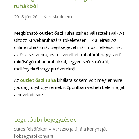
ruhákból
2018 jún 26.
|
Kereskedelem
Megbízható
outlet őszi ruha
színes választékával? Az
Öltözz Ki webáruházára tökéletesen illik a leírás! Az
online ruhaáruház segítségével már most felkészülhet
az őszi szezonra, és felszerelheti ruhatárát nagyszerű
minőségű ruhadarabokkal, legyen szó zakókról,
mellényekről vagy pulóverekről.
Az
outlet őszi ruha
kínálata sosem volt még ennyire
gazdag, úgyhogy remek időpontban vetheti bele magát
a nézelődésbe!
Legutóbbi bejegyzések
Sütés felsőfokon – Varázsolja újjá a konyháját
költséghatékonyan!