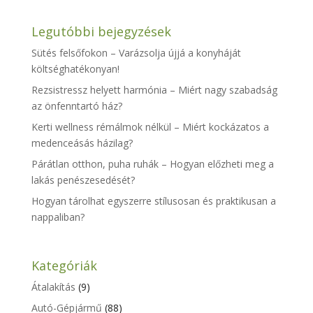
Legutóbbi bejegyzések
Sütés felsőfokon – Varázsolja újjá a konyháját
költséghatékonyan!
Rezsistressz helyett harmónia – Miért nagy szabadság
az önfenntartó ház?
Kerti wellness rémálmok nélkül – Miért kockázatos a
medenceásás házilag?
Párátlan otthon, puha ruhák – Hogyan előzheti meg a
lakás penészesedését?
Hogyan tárolhat egyszerre stílusosan és praktikusan a
nappaliban?
Kategóriák
Átalakítás
(9)
Autó-Gépjármű
(88)