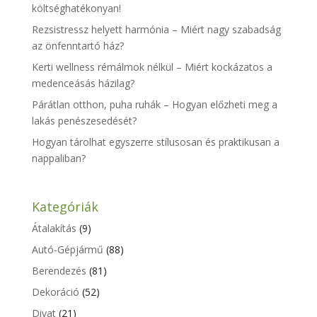
költséghatékonyan!
Rezsistressz helyett harmónia – Miért nagy szabadság
az önfenntartó ház?
Kerti wellness rémálmok nélkül – Miért kockázatos a
medenceásás házilag?
Párátlan otthon, puha ruhák – Hogyan előzheti meg a
lakás penészesedését?
Hogyan tárolhat egyszerre stílusosan és praktikusan a
nappaliban?
Kategóriák
Átalakítás
(9)
Autó-Gépjármű
(88)
Berendezés
(81)
Dekoráció
(52)
Divat
(21)