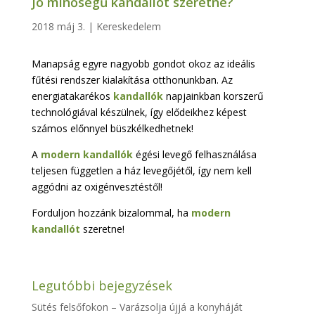
Jó minőségű kandallót szeretne?
2018 máj 3.
|
Kereskedelem
Manapság egyre nagyobb gondot okoz az ideális
fűtési rendszer kialakítása otthonunkban. Az
energiatakarékos
kandallók
napjainkban korszerű
technológiával készülnek, így elődeikhez képest
számos előnnyel büszkélkedhetnek!
A
modern kandallók
égési levegő felhasználása
teljesen független a ház levegőjétől, így nem kell
aggódni az oxigénvesztéstől!
Forduljon hozzánk bizalommal, ha
modern
kandallót
szeretne!
Legutóbbi bejegyzések
Sütés felsőfokon – Varázsolja újjá a konyháját