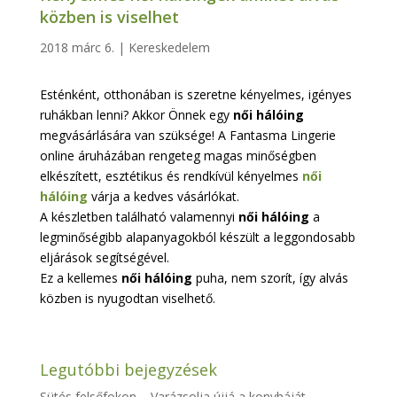
közben is viselhet
2018 márc 6.
|
Kereskedelem
Esténként, otthonában is szeretne kényelmes, igényes
ruhákban lenni? Akkor Önnek egy
női hálóing
megvásárlására van szüksége! A Fantasma Lingerie
online áruházában rengeteg magas minőségben
elkészített, esztétikus és rendkívül kényelmes
női
hálóing
várja a kedves vásárlókat.
A készletben található valamennyi
női hálóing
a
legminőségibb alapanyagokból készült a leggondosabb
eljárások segítségével.
Ez a kellemes
női hálóing
puha, nem szorít, így alvás
közben is nyugodtan viselhető.
Legutóbbi bejegyzések
Sütés felsőfokon – Varázsolja újjá a konyháját