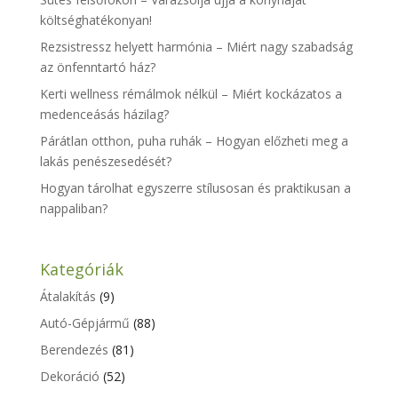
költséghatékonyan!
Rezsistressz helyett harmónia – Miért nagy szabadság
az önfenntartó ház?
Kerti wellness rémálmok nélkül – Miért kockázatos a
medenceásás házilag?
Párátlan otthon, puha ruhák – Hogyan előzheti meg a
lakás penészesedését?
Hogyan tárolhat egyszerre stílusosan és praktikusan a
nappaliban?
Kategóriák
Átalakítás
(9)
Autó-Gépjármű
(88)
Berendezés
(81)
Dekoráció
(52)