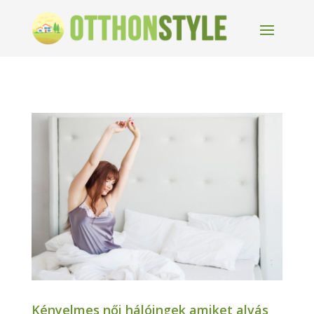
Kényelmes női hálóingek amiket alvás