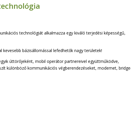
technológia
ikációs technológiát alkalmazza egy kiváló terjedési képességű,
l kevesebb bázisállomással lefedhetők nagy területek!
gyik úttörőjeként, mobil operátor partnereivel együttműködve,
 készít különböző kommunikációs végberendezéseket, modemet, bridge