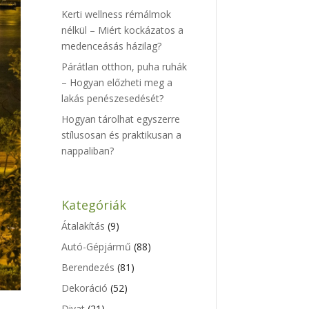
Kerti wellness rémálmok
nélkül – Miért kockázatos a
medenceásás házilag?
Párátlan otthon, puha ruhák
– Hogyan előzheti meg a
lakás penészesedését?
Hogyan tárolhat egyszerre
stílusosan és praktikusan a
nappaliban?
Kategóriák
Átalakítás
(9)
Autó-Gépjármű
(88)
Berendezés
(81)
Dekoráció
(52)
Divat
(21)