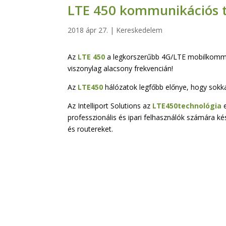
LTE 450 kommunikációs 
2018 ápr 27.
|
Kereskedelem
Az
LTE 450
a legkorszerűbb 4G/LTE mobilkommun
viszonylag alacsony frekvencián!
Az
LTE450
hálózatok legfőbb előnye, hogy sokka
Az Intelliport Solutions az
LTE450technológia
e
professzionális és ipari felhasználók számára
és routereket.