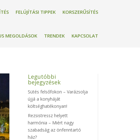
ÍTÉS
FELÚJÍTÁSI TIPPEK
KORSZERŰSÍTÉS
US MEGOLDÁSOK
TRENDEK
KAPCSOLAT
Legutóbbi
bejegyzések
Sütés felsőfokon – Varázsolja
újjá a konyháját
költséghatékonyan!
Rezsistressz helyett
harmónia – Miért nagy
szabadság az önfenntartó
ház?