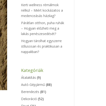
Kerti wellness rémálmok
nélkül – Miért kockázatos a
medenceásás házilag?
Párátlan otthon, puha ruhák
– Hogyan előzheti meg a
lakás penészesedését?
Hogyan tárolhat egyszerre
stílusosan és praktikusan a
nappaliban?
Kategóriák
Átalakítás
(9)
Autó-Gépjármű
(88)
Berendezés
(81)
Dekoráció
(52)
Divat
(21)