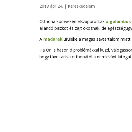
2018 ápr 24.
|
Kereskedelem
Otthona környékén elszaporodtak
a galambok
állandó piszkot és zajt okoznak, de egészségügyi
A
madarak
ürüléke a magas savtartalom miatt ko
Ha Ön is hasonló problémákkal küzd, válogasson 
hogy távoltartsa otthonától a nemkívánt látoga