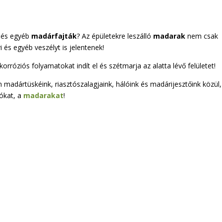
és egyéb
madárfajták
? Az épületekre leszálló
madarak
nem csak
 és egyéb veszélyt is jelentenek!
rróziós folyamatokat indít el és szétmarja az alatta lévő felületet!
madártüskéink, riasztószalagjaink, hálóink és madárijesztőink közül,
tókat, a
madarakat
!