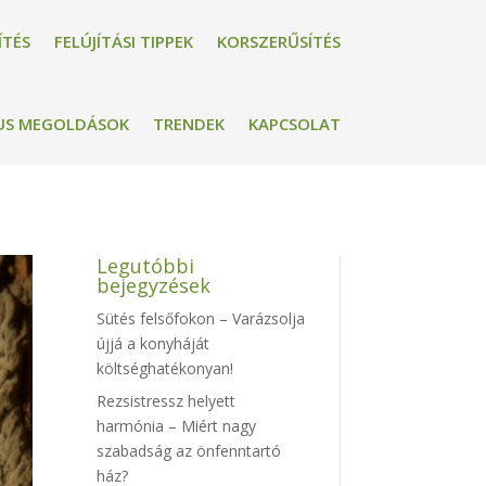
ÍTÉS
FELÚJÍTÁSI TIPPEK
KORSZERŰSÍTÉS
US MEGOLDÁSOK
TRENDEK
KAPCSOLAT
Legutóbbi
bejegyzések
Sütés felsőfokon – Varázsolja
újjá a konyháját
költséghatékonyan!
Rezsistressz helyett
harmónia – Miért nagy
szabadság az önfenntartó
ház?