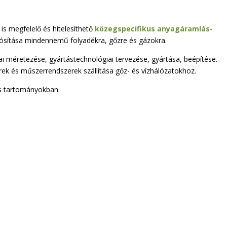
s megfelelő és hitelesíthető
közegspecifikus anyagáramlás-
ósítása mindennemű folyadékra, gőzre és gázokra.
méretezése, gyártástechnológiai tervezése, gyártása, beépítése.
k és műszerrendszerek szállítása gőz- és vízhálózatokhoz.
s tartományokban.