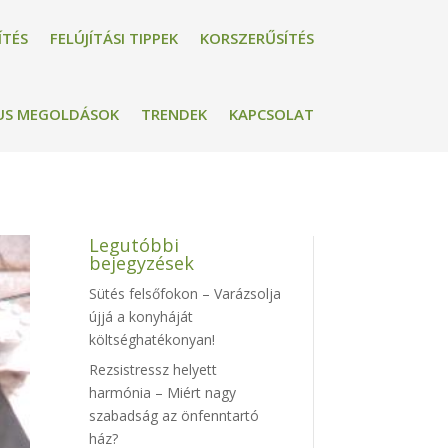
ÍTÉS
FELÚJÍTÁSI TIPPEK
KORSZERŰSÍTÉS
US MEGOLDÁSOK
TRENDEK
KAPCSOLAT
Legutóbbi
bejegyzések
Sütés felsőfokon – Varázsolja
újjá a konyháját
költséghatékonyan!
Rezsistressz helyett
harmónia – Miért nagy
szabadság az önfenntartó
ház?