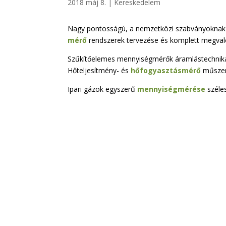
2018 máj 8.
|
Kereskedelem
Nagy pontosságú, a nemzetközi szabványoknak i
mérő
rendszerek tervezése és komplett megval
Szűkítőelemes mennyiségmérők áramlástechnikai 
Hőteljesítmény- és
hőfogyasztásmérő
műszere
Ipari gázok egyszerű
mennyiségmérése
széle