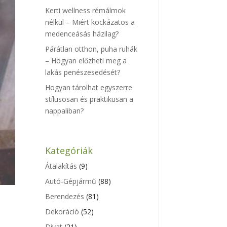
Kerti wellness rémálmok
nélkül – Miért kockázatos a
medenceásás házilag?
Párátlan otthon, puha ruhák
– Hogyan előzheti meg a
lakás penészesedését?
Hogyan tárolhat egyszerre
stílusosan és praktikusan a
nappaliban?
Kategóriák
Átalakítás
(9)
Autó-Gépjármű
(88)
Berendezés
(81)
Dekoráció
(52)
Divat
(21)