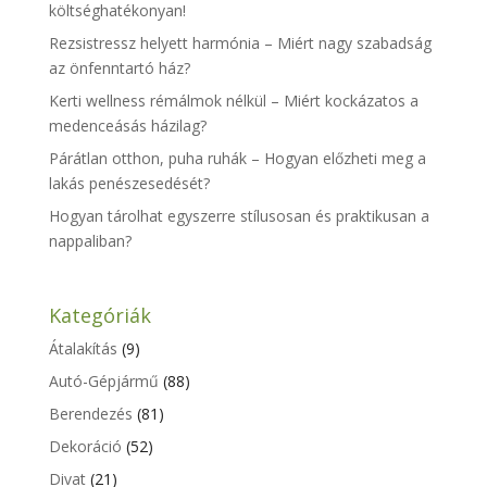
költséghatékonyan!
Rezsistressz helyett harmónia – Miért nagy szabadság
az önfenntartó ház?
Kerti wellness rémálmok nélkül – Miért kockázatos a
medenceásás házilag?
Párátlan otthon, puha ruhák – Hogyan előzheti meg a
lakás penészesedését?
Hogyan tárolhat egyszerre stílusosan és praktikusan a
nappaliban?
Kategóriák
Átalakítás
(9)
Autó-Gépjármű
(88)
Berendezés
(81)
Dekoráció
(52)
Divat
(21)