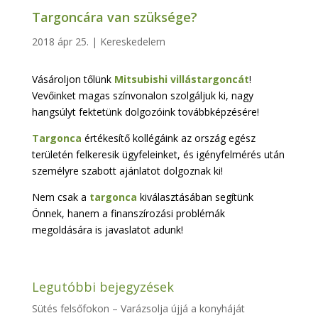
Targoncára van szüksége?
2018 ápr 25.
|
Kereskedelem
Vásároljon tőlünk
Mitsubishi villástargoncát
!
Vevőinket magas színvonalon szolgáljuk ki, nagy
hangsúlyt fektetünk dolgozóink továbbképzésére!
Targonca
értékesítő kollégáink az ország egész
területén felkeresik ügyfeleinket, és igényfelmérés után
személyre szabott ajánlatot dolgoznak ki!
Nem csak a
targonca
kiválasztásában segítünk
Önnek, hanem a finanszírozási problémák
megoldására is javaslatot adunk!
Legutóbbi bejegyzések
Sütés felsőfokon – Varázsolja újjá a konyháját