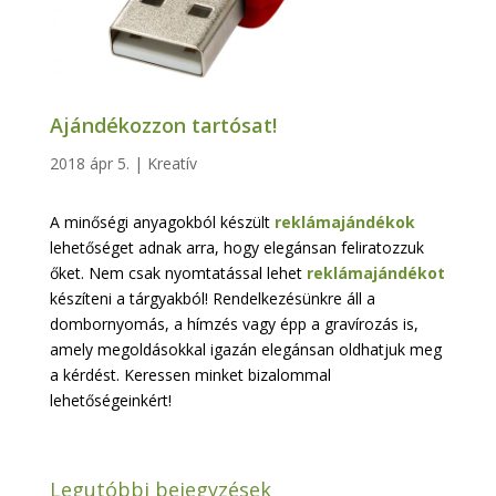
Ajándékozzon tartósat!
2018 ápr 5.
|
Kreatív
A minőségi anyagokból készült
reklámajándékok
lehetőséget adnak arra, hogy elegánsan feliratozzuk
őket. Nem csak nyomtatással lehet
reklámajándékot
készíteni a tárgyakból! Rendelkezésünkre áll a
dombornyomás, a hímzés vagy épp a gravírozás is,
amely megoldásokkal igazán elegánsan oldhatjuk meg
a kérdést. Keressen minket bizalommal
lehetőségeinkért!
Legutóbbi bejegyzések