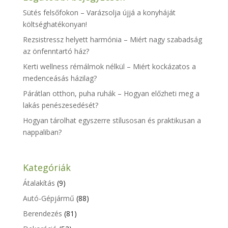
Sütés felsőfokon – Varázsolja újjá a konyháját
költséghatékonyan!
Rezsistressz helyett harmónia – Miért nagy szabadság
az önfenntartó ház?
Kerti wellness rémálmok nélkül – Miért kockázatos a
medenceásás házilag?
Párátlan otthon, puha ruhák – Hogyan előzheti meg a
lakás penészesedését?
Hogyan tárolhat egyszerre stílusosan és praktikusan a
nappaliban?
Kategóriák
Átalakítás
(9)
Autó-Gépjármű
(88)
Berendezés
(81)