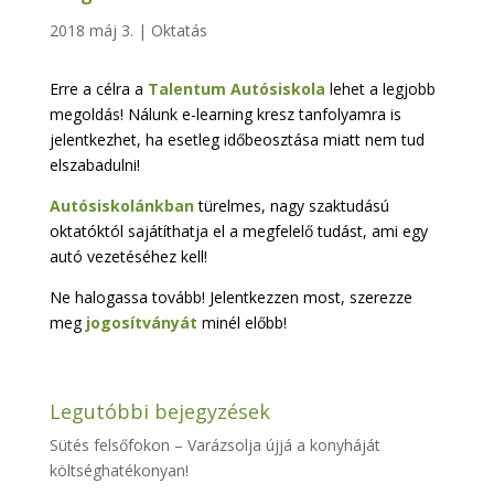
2018 máj 3.
|
Oktatás
Erre a célra a
Talentum Autósiskola
lehet a legjobb
megoldás! Nálunk e-learning kresz tanfolyamra is
jelentkezhet, ha esetleg időbeosztása miatt nem tud
elszabadulni!
Autósiskolánkban
türelmes, nagy szaktudású
oktatóktól sajátíthatja el a megfelelő tudást, ami egy
autó vezetéséhez kell!
Ne halogassa tovább! Jelentkezzen most, szerezze
meg
jogosítványát
minél előbb!
Legutóbbi bejegyzések
Sütés felsőfokon – Varázsolja újjá a konyháját
költséghatékonyan!