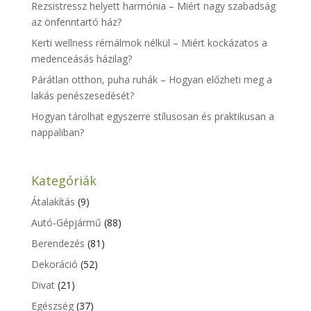
Rezsistressz helyett harmónia – Miért nagy szabadság
az önfenntartó ház?
Kerti wellness rémálmok nélkül – Miért kockázatos a
medenceásás házilag?
Párátlan otthon, puha ruhák – Hogyan előzheti meg a
lakás penészesedését?
Hogyan tárolhat egyszerre stílusosan és praktikusan a
nappaliban?
Kategóriák
Átalakítás
(9)
Autó-Gépjármű
(88)
Berendezés
(81)
Dekoráció
(52)
Divat
(21)
Egészség
(37)