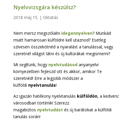
Nyelvvizsgára készülsz?
2018 máj 15.
|
Oktatás
Nem mersz megszólalni
idegennyelven
? Munkád
miatt hamarosan külföldre kell utaznod? Esetleg
szívesen összekötnéd a nyaralást a tanulással, vagy
szeretnél világot látni és új kultúrákat megismerni?
Mi segítünk, hogy
nyelvtudásod
anyanyelvi
környezetben fejleszd ott és akkor, amikor Te
szeretnéd! Erre a legjobb módszer a
külföldi
nyelvtanulás
!
Az igazán hatékony nyelvtanulás
külföldön
, a kedvenc
városodban történik! Szerezz
magabiztos
nyelvtudást
és új barátokat a külföldi
tanulás során!