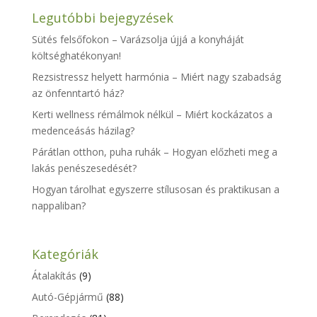
Legutóbbi bejegyzések
Sütés felsőfokon – Varázsolja újjá a konyháját
költséghatékonyan!
Rezsistressz helyett harmónia – Miért nagy szabadság
az önfenntartó ház?
Kerti wellness rémálmok nélkül – Miért kockázatos a
medenceásás házilag?
Párátlan otthon, puha ruhák – Hogyan előzheti meg a
lakás penészesedését?
Hogyan tárolhat egyszerre stílusosan és praktikusan a
nappaliban?
Kategóriák
Átalakítás
(9)
Autó-Gépjármű
(88)