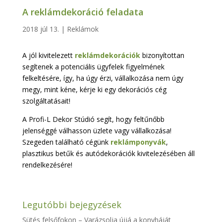
A reklámdekoráció feladata
2018 júl 13.
|
Reklámok
A jól kivitelezett
reklámdekorációk
bizonyítottan
segítenek a potenciális ügyfelek figyelmének
felkeltésére, így, ha úgy érzi, vállalkozása nem úgy
megy, mint kéne, kérje ki egy dekorációs cég
szolgáltatásait!
A Profi-L Dekor Stúdió segít, hogy feltűnőbb
jelenséggé válhasson üzlete vagy vállalkozása!
Szegeden található cégünk
reklámponyvák
,
plasztikus betűk és autódekorációk kivitelezésében áll
rendelkezésére!
Legutóbbi bejegyzések
Sütés felsőfokon – Varázsolja újjá a konyháját