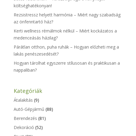
költséghatékonyan!
Rezsistressz helyett harmónia – Miért nagy szabadság
az önfenntartó ház?
Kerti wellness rémálmok nélkül – Miért kockázatos a
medenceásás házilag?
Párátlan otthon, puha ruhák – Hogyan előzheti meg a
lakás penészesedését?
Hogyan tárolhat egyszerre stílusosan és praktikusan a
nappaliban?
Kategóriák
Átalakítás
(9)
Autó-Gépjármű
(88)
Berendezés
(81)
Dekoráció
(52)