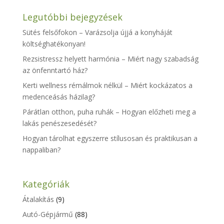
Legutóbbi bejegyzések
Sütés felsőfokon – Varázsolja újjá a konyháját
költséghatékonyan!
Rezsistressz helyett harmónia – Miért nagy szabadság
az önfenntartó ház?
Kerti wellness rémálmok nélkül – Miért kockázatos a
medenceásás házilag?
Párátlan otthon, puha ruhák – Hogyan előzheti meg a
lakás penészesedését?
Hogyan tárolhat egyszerre stílusosan és praktikusan a
nappaliban?
Kategóriák
Átalakítás
(9)
Autó-Gépjármű
(88)