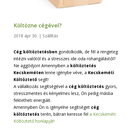
Költözne cégével?
2018 ápr 30.
|
Szállítás
Cég költöztetésben
gondolkodik, de fél a rengeteg
intézni valótól és a stresszes ide-oda rohangálástól?
Ne aggódjon! Amennyiben a
költöztetés
Kecskeméte
n
lenne igénybe véve, a
Kecskeméti
Költöztető
segít!
A vállalkozás segítségével a
cég költöztetés
gyors,
stresszmentes és kényelmes lesz, Ön pedig másba
fektetheti energiáit.
Amennyiben Ön is igényelne segítséget
cég
költöztetés
terén, bátran keresse fel
a Kecskeméti
Költöztető honlapját!