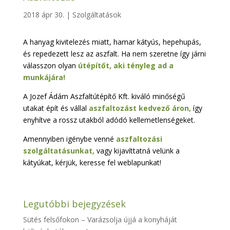
2018 ápr 30.
|
Szolgáltatások
A hanyag kivitelezés miatt, hamar kátyús, hepehupás,
és repedezett lesz az aszfalt. Ha nem szeretne így járni
válasszon olyan
útépítőt, aki tényleg ad a
munkájára!
A Jozef Ádám Aszfaltútépítő Kft. kiváló minőségű
utakat épít és vállal
aszfaltozást kedvező áron,
így
enyhítve a rossz utakból adódó kellemetlenségeket.
Amennyiben igénybe venné
aszfaltozási
szolgáltatásunkat,
vagy kijavíttatná velünk a
kátyúkat, kérjük, keresse fel weblapunkat!
Legutóbbi bejegyzések
Sütés felsőfokon – Varázsolja újjá a konyháját