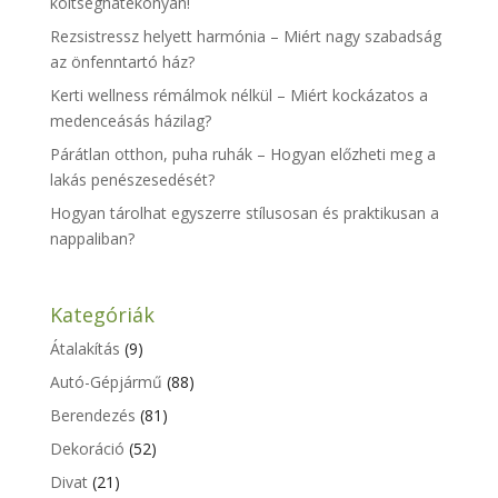
költséghatékonyan!
Rezsistressz helyett harmónia – Miért nagy szabadság
az önfenntartó ház?
Kerti wellness rémálmok nélkül – Miért kockázatos a
medenceásás házilag?
Párátlan otthon, puha ruhák – Hogyan előzheti meg a
lakás penészesedését?
Hogyan tárolhat egyszerre stílusosan és praktikusan a
nappaliban?
Kategóriák
Átalakítás
(9)
Autó-Gépjármű
(88)
Berendezés
(81)
Dekoráció
(52)
Divat
(21)