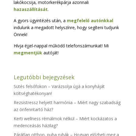
lakókocsija, motorkerékpárja azonnali
hazaszállítását
.
A gyors ügyintézés után, a
megfelelő autónkkal
indulunk a megadott helyszínre, hogy segíteni tudjunk
Önnek!
Hívja éjjel-nappal működő telefonszámunkat! Mi
megmentjük
autóját!
Legutóbbi bejegyzések
Sütés felsőfokon – Varázsolja újjá a konyháját
költséghatékonyan!
Rezsistressz helyett harmónia – Miért nagy szabadság
az önfenntartó ház?
Kerti wellness rémálmok nélkül – Miért kockázatos a
medenceásás házilag?
Párátlan otthon, puha ruhák – Hogyan előzheti meg a