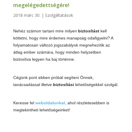
megelégedettségére!
2018 márc 30.
|
Szolgáltatások
Nehéz számon tartani mire milyen
biztosítást
kell
köttetni, hogy mire érdemes manapság odafigyelni? A
folyamatosan változó jogszabályok megnehezítik az
átlag ember számára, hogy minden helyzetben
biztosítva legyen ha baj történne.
Cégünk pont ebben próbál segíteni Önnek,
tanácsadással illetve
biztosítási
lehetőségekkel szolgál.
Keresse fel
weboldalunkat,
ahol részletesebben is
megtekintheti lehetőségeinket!