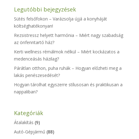
Legutóbbi bejegyzések
Sütés felsőfokon – Varázsolja újjá a konyháját
költséghatékonyan!
Rezsistressz helyett harmónia – Miért nagy szabadság
az önfenntartó ház?
Kerti wellness rémálmok nélkül – Miért kockázatos a
medenceásás házilag?
Párátlan otthon, puha ruhák – Hogyan előzheti meg a
lakás penészesedését?
Hogyan tárolhat egyszerre stílusosan és praktikusan a
nappaliban?
Kategóriák
Átalakítás
(9)
Autó-Gépjármű
(88)