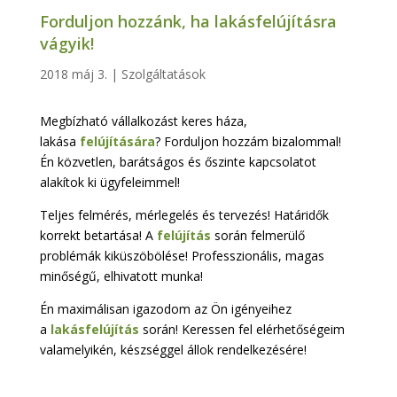
Forduljon hozzánk, ha lakásfelújításra
vágyik!
2018 máj 3.
|
Szolgáltatások
Megbízható vállalkozást keres háza,
lakása
felújítására
? Forduljon hozzám bizalommal!
Én közvetlen, barátságos és őszinte kapcsolatot
alakítok ki ügyfeleimmel!
Teljes felmérés, mérlegelés és tervezés! Határidők
korrekt betartása! A
felújítás
során felmerülő
problémák kiküszöbölése! Professzionális, magas
minőségű, elhivatott munka!
Én maximálisan igazodom az Ön igényeihez
a
lakásfelújítás
során! Keressen fel elérhetőségeim
valamelyikén, készséggel állok rendelkezésére!