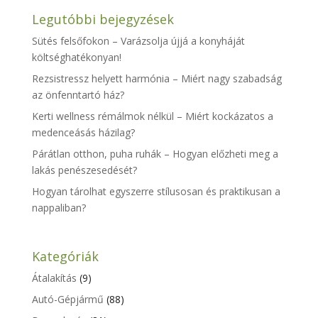
Legutóbbi bejegyzések
Sütés felsőfokon – Varázsolja újjá a konyháját
költséghatékonyan!
Rezsistressz helyett harmónia – Miért nagy szabadság
az önfenntartó ház?
Kerti wellness rémálmok nélkül – Miért kockázatos a
medenceásás házilag?
Párátlan otthon, puha ruhák – Hogyan előzheti meg a
lakás penészesedését?
Hogyan tárolhat egyszerre stílusosan és praktikusan a
nappaliban?
Kategóriák
Átalakítás
(9)
Autó-Gépjármű
(88)