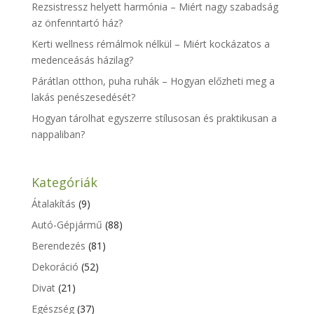
Rezsistressz helyett harmónia – Miért nagy szabadság
az önfenntartó ház?
Kerti wellness rémálmok nélkül – Miért kockázatos a
medenceásás házilag?
Párátlan otthon, puha ruhák – Hogyan előzheti meg a
lakás penészesedését?
Hogyan tárolhat egyszerre stílusosan és praktikusan a
nappaliban?
Kategóriák
Átalakítás
(9)
Autó-Gépjármű
(88)
Berendezés
(81)
Dekoráció
(52)
Divat
(21)
Egészség
(37)