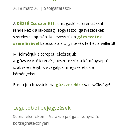
2018 márc 26.
|
Szolgáltatások
A
DÉZSÉ Csőszer Kft.
kimagasló referenciákkal
rendelkezik a lakossági, fogyasztói gázvezetékek
szerelése kapcsán. Mi levesszük a
gázvezeték
szerelésével
kapcsolatos ügyintézés terhét a válláról!
Mi felmérjük a terepet, elkészítjük
a
gázvezeték
tervét, beszerezzük a kéményseprő
szakvéleményt, kivizsgáljuk, megszereljük a
kéményeket!
Forduljon hozzánk, ha
gázszerelőre
van szüksége!
Legutóbbi bejegyzések
Sütés felsőfokon – Varázsolja újjá a konyháját
költséghatékonyan!