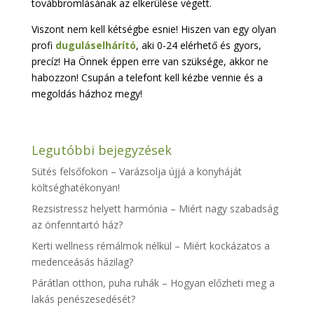
továbbromlásának az elkerülése végett.
Viszont nem kell kétségbe esnie! Hiszen van egy olyan
profi
duguláselhárító
, aki 0-24 elérhető és gyors,
precíz! Ha Önnek éppen erre van szüksége, akkor ne
habozzon! Csupán a telefont kell kézbe vennie és a
megoldás házhoz megy!
Legutóbbi bejegyzések
Sütés felsőfokon – Varázsolja újjá a konyháját
költséghatékonyan!
Rezsistressz helyett harmónia – Miért nagy szabadság
az önfenntartó ház?
Kerti wellness rémálmok nélkül – Miért kockázatos a
medenceásás házilag?
Párátlan otthon, puha ruhák – Hogyan előzheti meg a
lakás penészesedését?