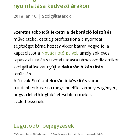
nyomtatása kedvező árakon
2018 jan 10.
|
Szolgáltatások
Szeretne több időt fektetni a
dekoráció készítés
műveletébe, esetleg professzionális nyomdai
segítséget kérne hozzá? Akkor bátran vegye fel a
kapcsolatot a
Novák Fotó Bt-vel,
amely sok éves
tapasztalatra és szakmai tudásra támaszkodik amikor
szolgáltatásokat nyújt a
dekoráció készítés
területén.
A Novák Fotó a
dekoráció készítés
során
mindenben követi a megrendelők személyes igényeit,
hogy a lehető legtökéletesebb termékek
születhessenek.
Legutóbbi bejegyzések
Sütés felsőfokon – Varázsolja újjá a konyháját