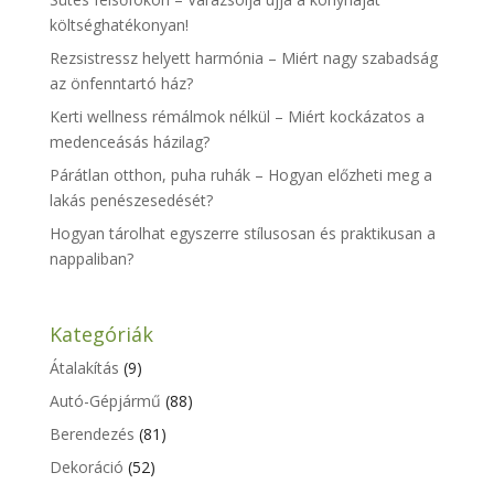
költséghatékonyan!
Rezsistressz helyett harmónia – Miért nagy szabadság
az önfenntartó ház?
Kerti wellness rémálmok nélkül – Miért kockázatos a
medenceásás házilag?
Párátlan otthon, puha ruhák – Hogyan előzheti meg a
lakás penészesedését?
Hogyan tárolhat egyszerre stílusosan és praktikusan a
nappaliban?
Kategóriák
Átalakítás
(9)
Autó-Gépjármű
(88)
Berendezés
(81)
Dekoráció
(52)