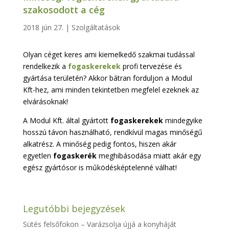
szakosodott a cég
2018 jún 27.
|
Szolgáltatások
Olyan céget keres ami kiemelkedő szakmai tudással
rendelkezik a
fogaskerekek
profi tervezése és
gyártása területén? Akkor bátran forduljon a Modul
Kft-hez, ami minden tekintetben megfelel ezeknek az
elvárásoknak!
A Modul Kft. által gyártott
fogaskerekek
mindegyike
hosszú távon használható, rendkívül magas minőségű
alkatrész. A minőség pedig fontos, hiszen akár
egyetlen
fogaskerék
meghibásodása miatt akár egy
egész gyártósor is működésképtelenné válhat!
Legutóbbi bejegyzések
Sütés felsőfokon – Varázsolja újjá a konyháját