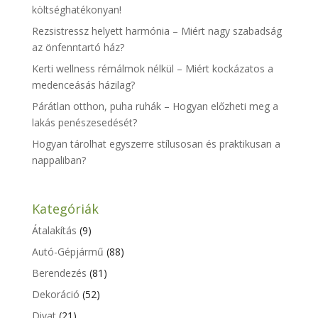
költséghatékonyan!
Rezsistressz helyett harmónia – Miért nagy szabadság
az önfenntartó ház?
Kerti wellness rémálmok nélkül – Miért kockázatos a
medenceásás házilag?
Párátlan otthon, puha ruhák – Hogyan előzheti meg a
lakás penészesedését?
Hogyan tárolhat egyszerre stílusosan és praktikusan a
nappaliban?
Kategóriák
Átalakítás
(9)
Autó-Gépjármű
(88)
Berendezés
(81)
Dekoráció
(52)
Divat
(21)