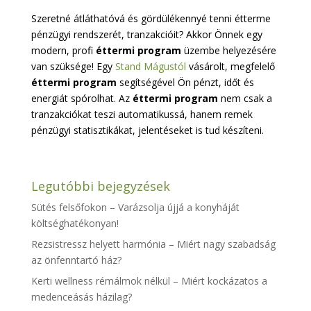
Szeretné átláthatóvá és gördülékennyé tenni étterme
pénzügyi rendszerét, tranzakcióit? Akkor Önnek egy
modern, profi
éttermi program
üzembe helyezésére
van szüksége! Egy
Stand Mágustól
vásárolt, megfelelő
éttermi program
segítségével Ön pénzt, időt és
energiát spórolhat. Az
éttermi program
nem csak a
tranzakciókat teszi automatikussá, hanem remek
pénzügyi statisztikákat, jelentéseket is tud készíteni.
Legutóbbi bejegyzések
Sütés felsőfokon – Varázsolja újjá a konyháját
költséghatékonyan!
Rezsistressz helyett harmónia – Miért nagy szabadság
az önfenntartó ház?
Kerti wellness rémálmok nélkül – Miért kockázatos a
medenceásás házilag?