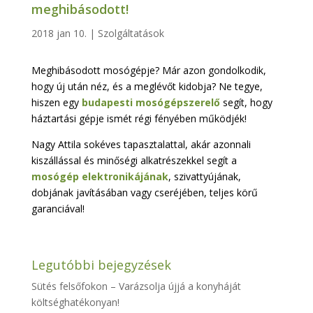
meghibásodott!
2018 jan 10.
|
Szolgáltatások
Meghibásodott mosógépje? Már azon gondolkodik,
hogy új után néz, és a meglévőt kidobja? Ne tegye,
hiszen egy
budapesti
mosógépszerelő
segít, hogy
háztartási gépje ismét régi fényében működjék!
Nagy Attila sokéves tapasztalattal, akár azonnali
kiszállással és minőségi alkatrészekkel segít a
mosógép elektronikájának
, szivattyújának,
dobjának javításában vagy cseréjében, teljes körű
garanciával!
Legutóbbi bejegyzések
Sütés felsőfokon – Varázsolja újjá a konyháját
költséghatékonyan!