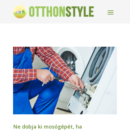
Ne dobja ki mosógépét, ha