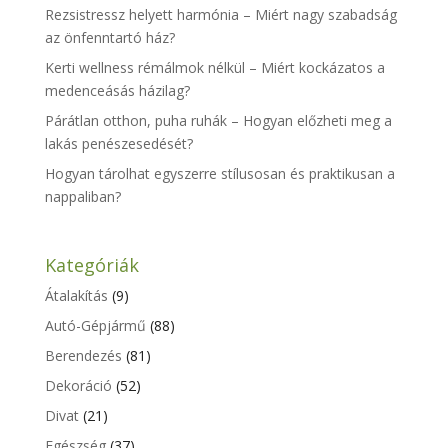
Rezsistressz helyett harmónia – Miért nagy szabadság
az önfenntartó ház?
Kerti wellness rémálmok nélkül – Miért kockázatos a
medenceásás házilag?
Párátlan otthon, puha ruhák – Hogyan előzheti meg a
lakás penészesedését?
Hogyan tárolhat egyszerre stílusosan és praktikusan a
nappaliban?
Kategóriák
Átalakítás
(9)
Autó-Gépjármű
(88)
Berendezés
(81)
Dekoráció
(52)
Divat
(21)
Egészség
(37)