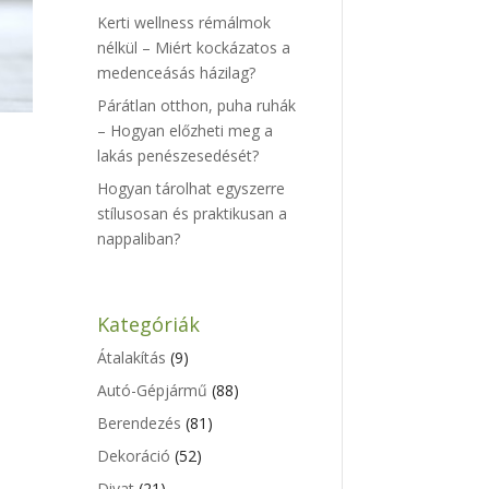
Kerti wellness rémálmok
nélkül – Miért kockázatos a
medenceásás házilag?
Párátlan otthon, puha ruhák
– Hogyan előzheti meg a
lakás penészesedését?
Hogyan tárolhat egyszerre
stílusosan és praktikusan a
nappaliban?
Kategóriák
Átalakítás
(9)
Autó-Gépjármű
(88)
Berendezés
(81)
Dekoráció
(52)
Divat
(21)