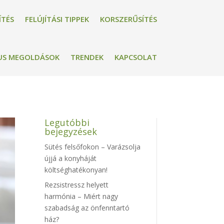
ÍTÉS
FELÚJÍTÁSI TIPPEK
KORSZERŰSÍTÉS
US MEGOLDÁSOK
TRENDEK
KAPCSOLAT
Legutóbbi
bejegyzések
Sütés felsőfokon – Varázsolja
újjá a konyháját
költséghatékonyan!
Rezsistressz helyett
harmónia – Miért nagy
szabadság az önfenntartó
ház?