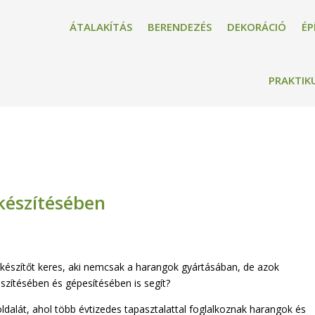
ÁTALAKÍTÁS
BERENDEZÉS
DEKORÁCIÓ
ÉP
PRAKTIK
készítésében
gkészítőt keres, aki nemcsak a harangok gyártásában, de azok
szítésében és gépesítésében is segít?
ldalát, ahol több évtizedes tapasztalattal foglalkoznak harangok és