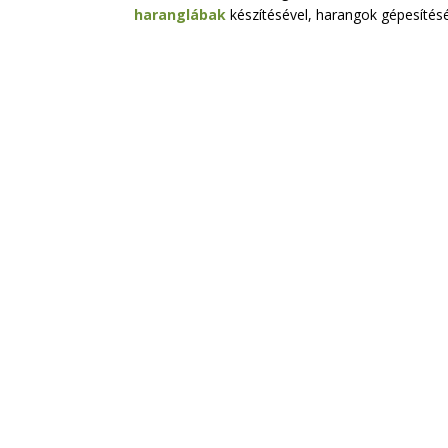
haranglábak
készítésével, harangok gépesítés