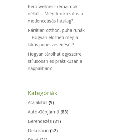
Kerti wellness rémálmok
nélkül – Miért kockázatos a
medenceásás házilag?
Párátlan otthon, puha ruhák
– Hogyan előzheti meg a
lakás penészesedését?
Hogyan tárolhat egyszerre
stílusosan és praktikusan a
nappaliban?
Kategóriák
Átalakítás
(9)
Autó-Gépjármű
(88)
Berendezés
(81)
Dekoráció
(52)
Divat
(21)