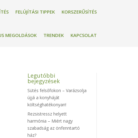
ÍTÉS
FELÚJÍTÁSI TIPPEK
KORSZERŰSÍTÉS
US MEGOLDÁSOK
TRENDEK
KAPCSOLAT
Legutóbbi
bejegyzések
Sütés felsőfokon – Varázsolja
újjá a konyháját
költséghatékonyan!
Rezsistressz helyett
harmónia – Miért nagy
szabadság az önfenntartó
ház?