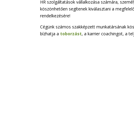
HR szolgáltatások vállalkozása számára, személ
köszönhetően segítenek kiválasztani a megfelelő 
rendelkezésére!
Cégünk számos szakképzett munkatársának köszö
bízhatja a
toborzást
, a karrier coachingot, a t