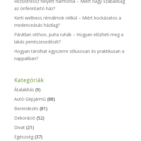
Rezsistressz helyett harmónia – Miért nagy szabadság
az önfenntartó ház?
Kerti wellness rémálmok nélkül – Miért kockázatos a
medenceásás házilag?
Párátlan otthon, puha ruhák – Hogyan előzheti meg a
lakás penészesedését?
Hogyan tárolhat egyszerre stílusosan és praktikusan a
nappaliban?
Kategóriák
Átalakítás
(9)
Autó-Gépjármű
(88)
Berendezés
(81)
Dekoráció
(52)
Divat
(21)
Egészség
(37)