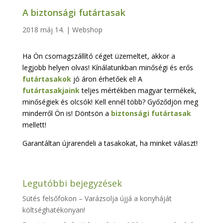
A biztonsági futártasak
2018 máj 14.
|
Webshop
Ha Ön csomagszállító céget üzemeltet, akkor a
legjobb helyen olvas! Kínálatunkban minőségi és erős
futártasakok
jó áron érhetőek el! A
futártasakjaink
teljes mértékben magyar termékek,
minőségiek és olcsók! Kell ennél több? Győződjön meg
minderről Ön is! Döntsön a
biztonsági futártasak
mellett!
Garantáltan újrarendeli a tasakokat, ha minket választ!
Legutóbbi bejegyzések
Sütés felsőfokon – Varázsolja újjá a konyháját
költséghatékonyan!