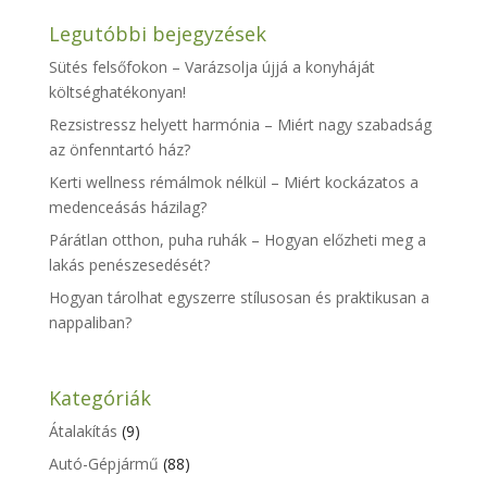
Legutóbbi bejegyzések
Sütés felsőfokon – Varázsolja újjá a konyháját
költséghatékonyan!
Rezsistressz helyett harmónia – Miért nagy szabadság
az önfenntartó ház?
Kerti wellness rémálmok nélkül – Miért kockázatos a
medenceásás házilag?
Párátlan otthon, puha ruhák – Hogyan előzheti meg a
lakás penészesedését?
Hogyan tárolhat egyszerre stílusosan és praktikusan a
nappaliban?
Kategóriák
Átalakítás
(9)
Autó-Gépjármű
(88)