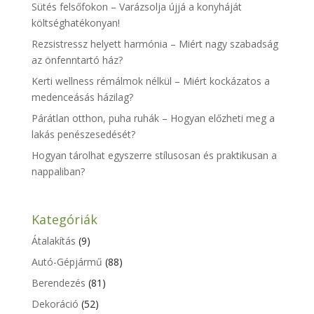
Sütés felsőfokon – Varázsolja újjá a konyháját
költséghatékonyan!
Rezsistressz helyett harmónia – Miért nagy szabadság
az önfenntartó ház?
Kerti wellness rémálmok nélkül – Miért kockázatos a
medenceásás házilag?
Párátlan otthon, puha ruhák – Hogyan előzheti meg a
lakás penészesedését?
Hogyan tárolhat egyszerre stílusosan és praktikusan a
nappaliban?
Kategóriák
Átalakítás
(9)
Autó-Gépjármű
(88)
Berendezés
(81)
Dekoráció
(52)