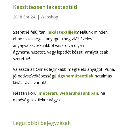
Készíttessen lakástextilt!
2018 ápr 24.
|
Webshop
Szeretné felújítani
lakástextiljeit
? Nálunk minden
ehhez szükséges anyagot megtalál! Széles
anyagválasztékunkból vásárolva olyan
ágyneműhuzatot, vagy lepedőt készít, amilyet csak
szeretne!
Válassza az Önnek leginkább megfelelő anyagot! Puha,
jó nedvszívóképességű
ágyneműtextilek
hatalmas
kínálatával várjuk!
Nézzen körül
méteráru webáruházunkban
, ha
minőségi textilekre vágyik!
Legutóbbi bejegyzések